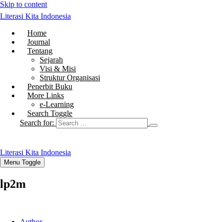
Skip to content
Literasi Kita Indonesia
Home
Journal
Tentang
Sejarah
Visi & Misi
Struktur Organisasi
Penerbit Buku
More Links
e-Learning
Search Toggle
Search for:
Literasi Kita Indonesia
Menu Toggle
lp2m
Author