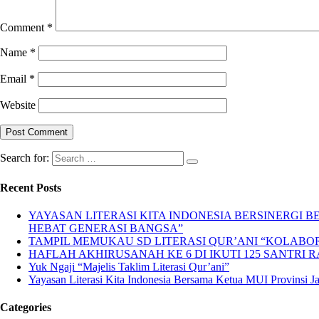
Comment
*
Name
*
Email
*
Website
Search for:
Recent Posts
YAYASAN LITERASI KITA INDONESIA BERSINERGI
HEBAT GENERASI BANGSA”
TAMPIL MEMUKAU SD LITERASI QUR’ANI “KOLABORA
HAFLAH AKHIRUSANAH KE 6 DI IKUTI 125 SANTRI R
Yuk Ngaji “Majelis Taklim Literasi Qur’ani”
Yayasan Literasi Kita Indonesia Bersama Ketua MUI Provinsi 
Categories