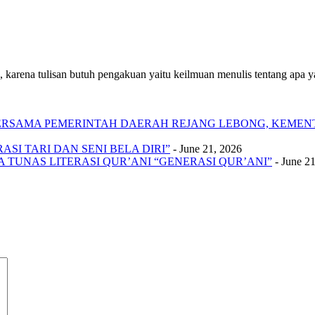
 karena tulisan butuh pengakuan yaitu keilmuan menulis tentang apa yan
 BERSAMA PEMERINTAH DAERAH REJANG LEBONG, KEME
SI TARI DAN SENI BELA DIRI”
- June 21, 2026
A TUNAS LITERASI QUR’ANI “GENERASI QUR’ANI”
- June 2