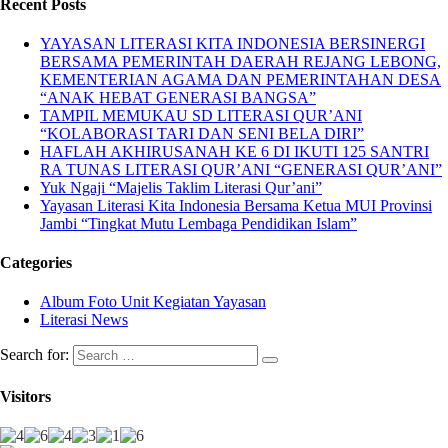
Recent Posts
YAYASAN LITERASI KITA INDONESIA BERSINERGI
BERSAMA PEMERINTAH DAERAH REJANG LEBONG,
KEMENTERIAN AGAMA DAN PEMERINTAHAN DESA
“ANAK HEBAT GENERASI BANGSA”
TAMPIL MEMUKAU SD LITERASI QUR’ANI
“KOLABORASI TARI DAN SENI BELA DIRI”
HAFLAH AKHIRUSANAH KE 6 DI IKUTI 125 SANTRI
RA TUNAS LITERASI QUR’ANI “GENERASI QUR’ANI”
Yuk Ngaji “Majelis Taklim Literasi Qur’ani”
Yayasan Literasi Kita Indonesia Bersama Ketua MUI Provinsi
Jambi “Tingkat Mutu Lembaga Pendidikan Islam”
Categories
Album Foto Unit Kegiatan Yayasan
Literasi News
Search for:
Visitors