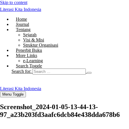
Skip to content
Literasi Kita Indonesia
Home
Journal
Tentang
Sejarah
Visi & Misi
Struktur Organisasi
Penerbit Buku
More Links
e-Learning
Search Toggle
Search for:
Literasi Kita Indonesia
Menu Toggle
Screenshot_2024-01-05-13-44-13-
97_a23b203fd3aafc6dcb84e438dda678b6