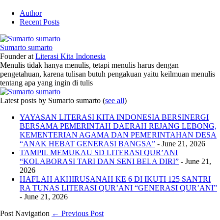
Author
Recent Posts
Sumarto sumarto
Founder
at
Literasi Kita Indonesia
Menulis tidak hanya menulis, tetapi menulis harus dengan
pengetahuan, karena tulisan butuh pengakuan yaitu keilmuan menulis
tentang apa yang ingin di tulis
Latest posts by Sumarto sumarto
(
see all
)
YAYASAN LITERASI KITA INDONESIA BERSINERGI
BERSAMA PEMERINTAH DAERAH REJANG LEBONG,
KEMENTERIAN AGAMA DAN PEMERINTAHAN DESA
“ANAK HEBAT GENERASI BANGSA”
- June 21, 2026
TAMPIL MEMUKAU SD LITERASI QUR’ANI
“KOLABORASI TARI DAN SENI BELA DIRI”
- June 21,
2026
HAFLAH AKHIRUSANAH KE 6 DI IKUTI 125 SANTRI
RA TUNAS LITERASI QUR’ANI “GENERASI QUR’ANI”
- June 21, 2026
Post Navigation
← Previous Post