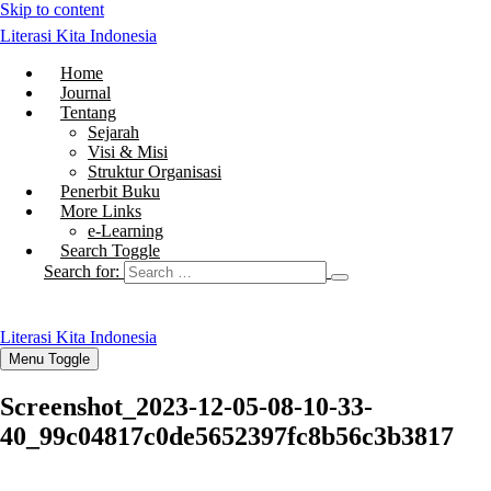
Skip to content
Literasi Kita Indonesia
Home
Journal
Tentang
Sejarah
Visi & Misi
Struktur Organisasi
Penerbit Buku
More Links
e-Learning
Search Toggle
Search for:
Literasi Kita Indonesia
Menu Toggle
Screenshot_2023-12-05-08-10-33-
40_99c04817c0de5652397fc8b56c3b3817