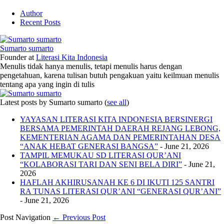
Author
Recent Posts
Sumarto sumarto
Founder
at
Literasi Kita Indonesia
Menulis tidak hanya menulis, tetapi menulis harus dengan
pengetahuan, karena tulisan butuh pengakuan yaitu keilmuan menulis
tentang apa yang ingin di tulis
Latest posts by Sumarto sumarto
(
see all
)
YAYASAN LITERASI KITA INDONESIA BERSINERGI
BERSAMA PEMERINTAH DAERAH REJANG LEBONG,
KEMENTERIAN AGAMA DAN PEMERINTAHAN DESA
“ANAK HEBAT GENERASI BANGSA”
- June 21, 2026
TAMPIL MEMUKAU SD LITERASI QUR’ANI
“KOLABORASI TARI DAN SENI BELA DIRI”
- June 21,
2026
HAFLAH AKHIRUSANAH KE 6 DI IKUTI 125 SANTRI
RA TUNAS LITERASI QUR’ANI “GENERASI QUR’ANI”
- June 21, 2026
Post Navigation
← Previous Post