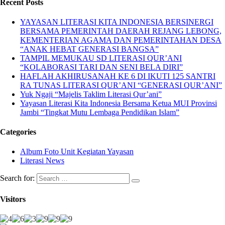
Recent Posts
YAYASAN LITERASI KITA INDONESIA BERSINERGI
BERSAMA PEMERINTAH DAERAH REJANG LEBONG,
KEMENTERIAN AGAMA DAN PEMERINTAHAN DESA
“ANAK HEBAT GENERASI BANGSA”
TAMPIL MEMUKAU SD LITERASI QUR’ANI
“KOLABORASI TARI DAN SENI BELA DIRI”
HAFLAH AKHIRUSANAH KE 6 DI IKUTI 125 SANTRI
RA TUNAS LITERASI QUR’ANI “GENERASI QUR’ANI”
Yuk Ngaji “Majelis Taklim Literasi Qur’ani”
Yayasan Literasi Kita Indonesia Bersama Ketua MUI Provinsi
Jambi “Tingkat Mutu Lembaga Pendidikan Islam”
Categories
Album Foto Unit Kegiatan Yayasan
Literasi News
Search for:
Visitors