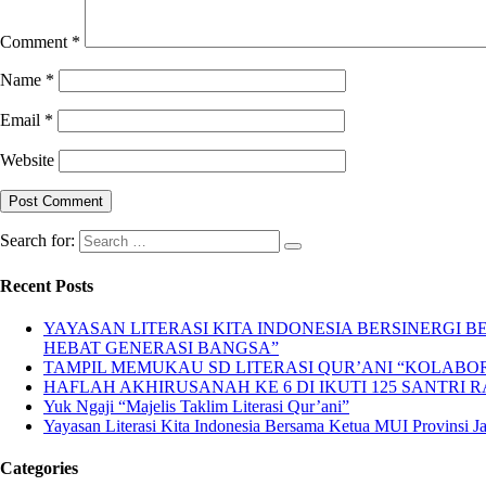
Comment
*
Name
*
Email
*
Website
Search for:
Recent Posts
YAYASAN LITERASI KITA INDONESIA BERSINERGI
HEBAT GENERASI BANGSA”
TAMPIL MEMUKAU SD LITERASI QUR’ANI “KOLABORA
HAFLAH AKHIRUSANAH KE 6 DI IKUTI 125 SANTRI R
Yuk Ngaji “Majelis Taklim Literasi Qur’ani”
Yayasan Literasi Kita Indonesia Bersama Ketua MUI Provinsi 
Categories