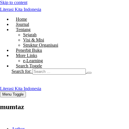
Skip to content
Literasi Kita Indonesia
Home
Journal
Tentang
Sejarah
Visi & Misi
Struktur Organisasi
Penerbit Buku
More Links
e-Learning
Search Toggle
Search for:
Literasi Kita Indonesia
Menu Toggle
mumtaz
Author