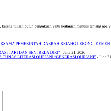
 karena tulisan butuh pengakuan yaitu keilmuan menulis tentang apa yan
 BERSAMA PEMERINTAH DAERAH REJANG LEBONG, KEME
SI TARI DAN SENI BELA DIRI”
- June 21, 2026
A TUNAS LITERASI QUR’ANI “GENERASI QUR’ANI”
- June 2