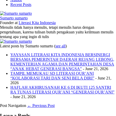
Recent Posts
Sumarto sumarto
Founder
at
Literasi Kita Indonesia
Menulis tidak hanya menulis, tetapi menulis harus dengan
pengetahuan, karena tulisan butuh pengakuan yaitu keilmuan menulis
tentang apa yang ingin di tulis
Latest posts by Sumarto sumarto
(
see all
)
YAYASAN LITERASI KITA INDONESIA BERSINERGI
BERSAMA PEMERINTAH DAERAH REJANG LEBONG,
KEMENTERIAN AGAMA DAN PEMERINTAHAN DESA
“ANAK HEBAT GENERASI BANGSA”
- June 21, 2026
TAMPIL MEMUKAU SD LITERASI QUR’ANI
“KOLABORASI TARI DAN SENI BELA DIRI”
- June 21,
2026
HAFLAH AKHIRUSANAH KE 6 DI IKUTI 125 SANTRI
RA TUNAS LITERASI QUR’ANI “GENERASI QUR’ANI”
- June 21, 2026
Post Navigation
← Previous Post
Leave a Reply