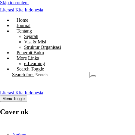
Skip to content
Literasi Kita Indonesia
Home
Journal
Tentang
Sejarah
Visi & Misi
Struktur Organisasi
Penerbit Buku
More Links
e-Learning
Search Toggle
Search for:
Literasi Kita Indonesia
Menu Toggle
Cover ok
Author