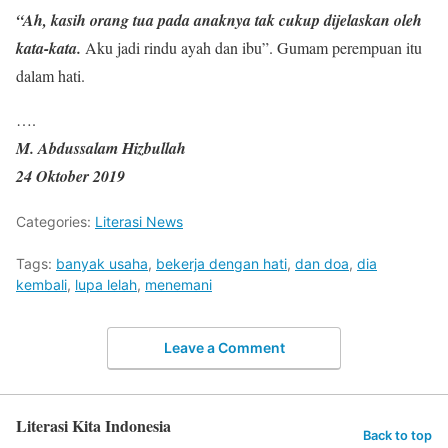
“Ah, kasih orang tua pada anaknya tak cukup dijelaskan oleh
kata-kata.
Aku jadi rindu ayah dan ibu”. Gumam perempuan itu
dalam hati.
….
M. Abdussalam Hizbullah
24 Oktober 2019
Categories:
Literasi News
Tags:
banyak usaha
,
bekerja dengan hati
,
dan doa
,
dia
kembali
,
lupa lelah
,
menemani
Leave a Comment
Literasi Kita Indonesia
Back to top