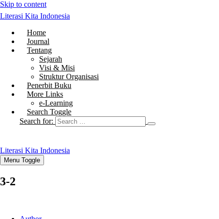
Skip to content
Literasi Kita Indonesia
Home
Journal
Tentang
Sejarah
Visi & Misi
Struktur Organisasi
Penerbit Buku
More Links
e-Learning
Search Toggle
Search for:
Literasi Kita Indonesia
Menu Toggle
3-2
Author