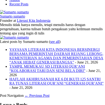
Recent Posts
Sumarto sumarto
Founder
at
Literasi Kita Indonesia
Menulis tidak hanya menulis, tetapi menulis harus dengan
pengetahuan, karena tulisan butuh pengakuan yaitu keilmuan menulis
tentang apa yang ingin di tulis
Latest posts by Sumarto sumarto
(
see all
)
YAYASAN LITERASI KITA INDONESIA BERSINERGI
BERSAMA PEMERINTAH DAERAH REJANG LEBONG,
KEMENTERIAN AGAMA DAN PEMERINTAHAN DESA
“ANAK HEBAT GENERASI BANGSA”
- June 21, 2026
TAMPIL MEMUKAU SD LITERASI QUR’ANI
“KOLABORASI TARI DAN SENI BELA DIRI”
- June 21,
2026
HAFLAH AKHIRUSANAH KE 6 DI IKUTI 125 SANTRI
RA TUNAS LITERASI QUR’ANI “GENERASI QUR’ANI”
- June 21, 2026
Post Navigation
← Previous Post
Leave a Reply