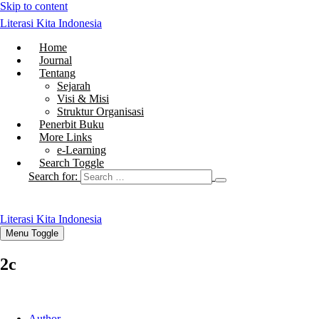
Skip to content
Literasi Kita Indonesia
Home
Journal
Tentang
Sejarah
Visi & Misi
Struktur Organisasi
Penerbit Buku
More Links
e-Learning
Search Toggle
Search for:
Literasi Kita Indonesia
Menu Toggle
2c
Author