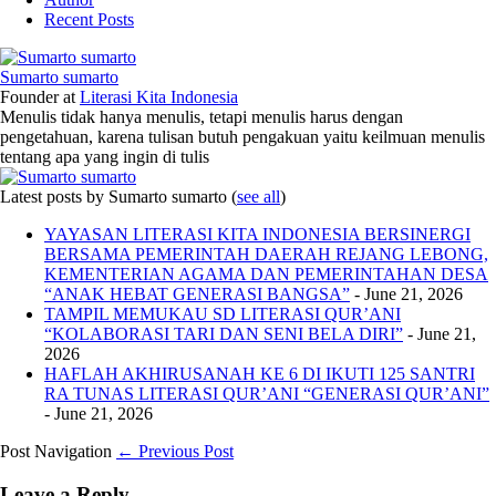
Recent Posts
Sumarto sumarto
Founder
at
Literasi Kita Indonesia
Menulis tidak hanya menulis, tetapi menulis harus dengan
pengetahuan, karena tulisan butuh pengakuan yaitu keilmuan menulis
tentang apa yang ingin di tulis
Latest posts by Sumarto sumarto
(
see all
)
YAYASAN LITERASI KITA INDONESIA BERSINERGI
BERSAMA PEMERINTAH DAERAH REJANG LEBONG,
KEMENTERIAN AGAMA DAN PEMERINTAHAN DESA
“ANAK HEBAT GENERASI BANGSA”
- June 21, 2026
TAMPIL MEMUKAU SD LITERASI QUR’ANI
“KOLABORASI TARI DAN SENI BELA DIRI”
- June 21,
2026
HAFLAH AKHIRUSANAH KE 6 DI IKUTI 125 SANTRI
RA TUNAS LITERASI QUR’ANI “GENERASI QUR’ANI”
- June 21, 2026
Post Navigation
← Previous Post
Leave a Reply