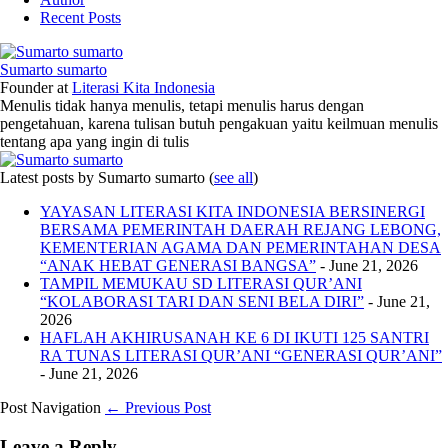
Recent Posts
Sumarto sumarto
Founder
at
Literasi Kita Indonesia
Menulis tidak hanya menulis, tetapi menulis harus dengan
pengetahuan, karena tulisan butuh pengakuan yaitu keilmuan menulis
tentang apa yang ingin di tulis
Latest posts by Sumarto sumarto
(
see all
)
YAYASAN LITERASI KITA INDONESIA BERSINERGI
BERSAMA PEMERINTAH DAERAH REJANG LEBONG,
KEMENTERIAN AGAMA DAN PEMERINTAHAN DESA
“ANAK HEBAT GENERASI BANGSA”
- June 21, 2026
TAMPIL MEMUKAU SD LITERASI QUR’ANI
“KOLABORASI TARI DAN SENI BELA DIRI”
- June 21,
2026
HAFLAH AKHIRUSANAH KE 6 DI IKUTI 125 SANTRI
RA TUNAS LITERASI QUR’ANI “GENERASI QUR’ANI”
- June 21, 2026
Post Navigation
← Previous Post
Leave a Reply