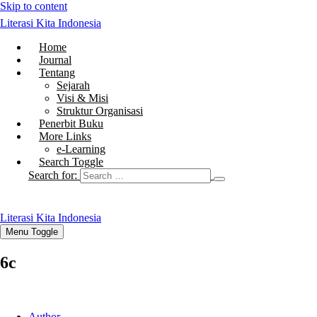
Skip to content
Literasi Kita Indonesia
Home
Journal
Tentang
Sejarah
Visi & Misi
Struktur Organisasi
Penerbit Buku
More Links
e-Learning
Search Toggle
Search for:
Literasi Kita Indonesia
Menu Toggle
6c
Author