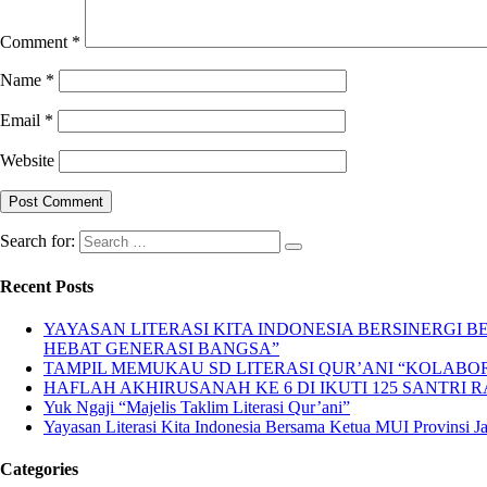
Comment
*
Name
*
Email
*
Website
Search for:
Recent Posts
YAYASAN LITERASI KITA INDONESIA BERSINERGI
HEBAT GENERASI BANGSA”
TAMPIL MEMUKAU SD LITERASI QUR’ANI “KOLABORA
HAFLAH AKHIRUSANAH KE 6 DI IKUTI 125 SANTRI R
Yuk Ngaji “Majelis Taklim Literasi Qur’ani”
Yayasan Literasi Kita Indonesia Bersama Ketua MUI Provinsi 
Categories