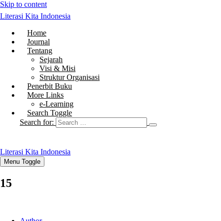
Skip to content
Literasi Kita Indonesia
Home
Journal
Tentang
Sejarah
Visi & Misi
Struktur Organisasi
Penerbit Buku
More Links
e-Learning
Search Toggle
Search for:
Literasi Kita Indonesia
Menu Toggle
15
Author