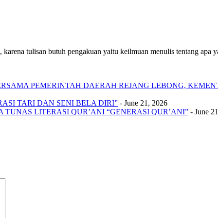
 karena tulisan butuh pengakuan yaitu keilmuan menulis tentang apa yan
 BERSAMA PEMERINTAH DAERAH REJANG LEBONG, KEME
SI TARI DAN SENI BELA DIRI”
- June 21, 2026
A TUNAS LITERASI QUR’ANI “GENERASI QUR’ANI”
- June 2