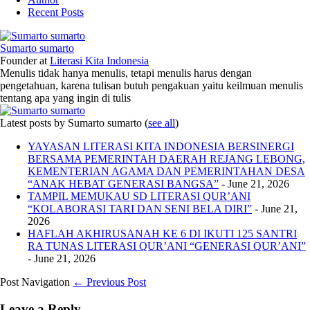
Recent Posts
Sumarto sumarto
Founder
at
Literasi Kita Indonesia
Menulis tidak hanya menulis, tetapi menulis harus dengan
pengetahuan, karena tulisan butuh pengakuan yaitu keilmuan menulis
tentang apa yang ingin di tulis
Latest posts by Sumarto sumarto
(
see all
)
YAYASAN LITERASI KITA INDONESIA BERSINERGI
BERSAMA PEMERINTAH DAERAH REJANG LEBONG,
KEMENTERIAN AGAMA DAN PEMERINTAHAN DESA
“ANAK HEBAT GENERASI BANGSA”
- June 21, 2026
TAMPIL MEMUKAU SD LITERASI QUR’ANI
“KOLABORASI TARI DAN SENI BELA DIRI”
- June 21,
2026
HAFLAH AKHIRUSANAH KE 6 DI IKUTI 125 SANTRI
RA TUNAS LITERASI QUR’ANI “GENERASI QUR’ANI”
- June 21, 2026
Post Navigation
← Previous Post
Leave a Reply