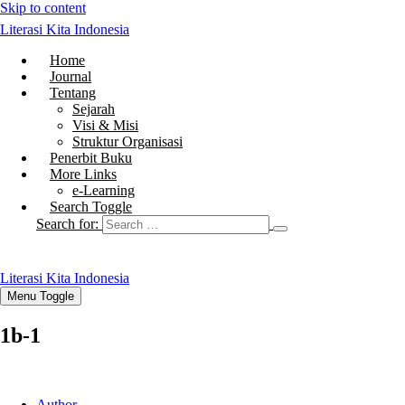
Skip to content
Literasi Kita Indonesia
Home
Journal
Tentang
Sejarah
Visi & Misi
Struktur Organisasi
Penerbit Buku
More Links
e-Learning
Search Toggle
Search for:
Literasi Kita Indonesia
Menu Toggle
1b-1
Author