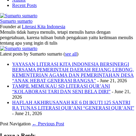
Recent Posts
Sumarto sumarto
Founder
at
Literasi Kita Indonesia
Menulis tidak hanya menulis, tetapi menulis harus dengan
pengetahuan, karena tulisan butuh pengakuan yaitu keilmuan menulis
tentang apa yang ingin di tulis
Latest posts by Sumarto sumarto
(
see all
)
YAYASAN LITERASI KITA INDONESIA BERSINERGI
BERSAMA PEMERINTAH DAERAH REJANG LEBONG,
KEMENTERIAN AGAMA DAN PEMERINTAHAN DESA
“ANAK HEBAT GENERASI BANGSA”
- June 21, 2026
TAMPIL MEMUKAU SD LITERASI QUR’ANI
“KOLABORASI TARI DAN SENI BELA DIRI”
- June 21,
2026
HAFLAH AKHIRUSANAH KE 6 DI IKUTI 125 SANTRI
RA TUNAS LITERASI QUR’ANI “GENERASI QUR’ANI”
- June 21, 2026
Post Navigation
← Previous Post
Leave a Reply