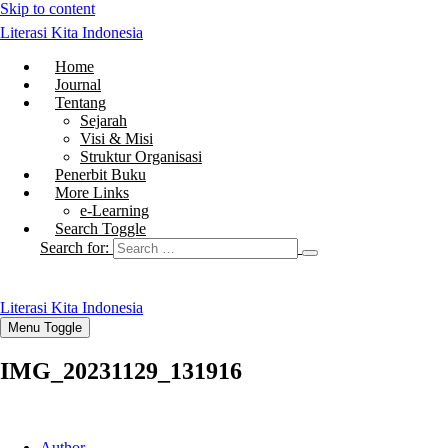
Skip to content
Literasi Kita Indonesia
Home
Journal
Tentang
Sejarah
Visi & Misi
Struktur Organisasi
Penerbit Buku
More Links
e-Learning
Search Toggle
Search for:
Literasi Kita Indonesia
Menu Toggle
IMG_20231129_131916
Author