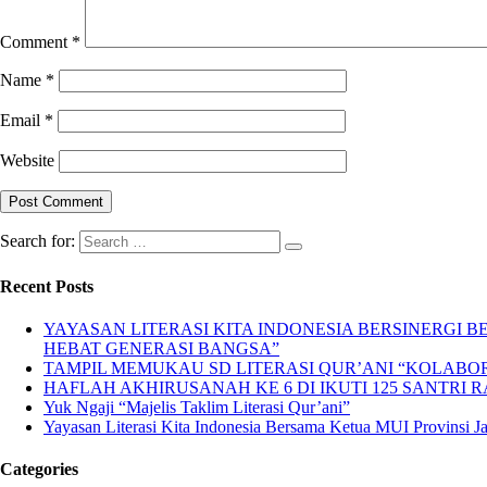
Comment
*
Name
*
Email
*
Website
Search for:
Recent Posts
YAYASAN LITERASI KITA INDONESIA BERSINERGI
HEBAT GENERASI BANGSA”
TAMPIL MEMUKAU SD LITERASI QUR’ANI “KOLABORA
HAFLAH AKHIRUSANAH KE 6 DI IKUTI 125 SANTRI R
Yuk Ngaji “Majelis Taklim Literasi Qur’ani”
Yayasan Literasi Kita Indonesia Bersama Ketua MUI Provinsi 
Categories