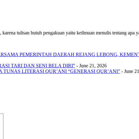
 karena tulisan butuh pengakuan yaitu keilmuan menulis tentang apa yan
 BERSAMA PEMERINTAH DAERAH REJANG LEBONG, KEME
SI TARI DAN SENI BELA DIRI”
- June 21, 2026
A TUNAS LITERASI QUR’ANI “GENERASI QUR’ANI”
- June 2