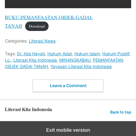
BUKU-PEMANFAATAN-OBJEK-GADAI-
TANAH
Download
Categories:
Literasi News
Tags:
Dr. Ilda Hayati
,
Hukum Adat
,
Hukum Islam
,
Hukum Positif
,
Lc.
,
Literasi Kita Indonesia
,
MINANGKABAU
,
PEMANFAATAN
OBJEK GADAI TANAH
,
Yayasan Literasi Kita Indonesia
Leave a Comment
Literasi Kita Indonesia
Back to top
Exit mobile version