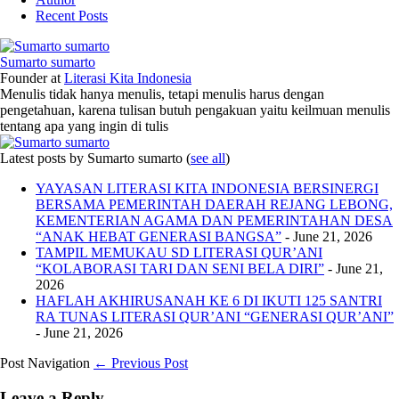
Recent Posts
Sumarto sumarto
Founder
at
Literasi Kita Indonesia
Menulis tidak hanya menulis, tetapi menulis harus dengan
pengetahuan, karena tulisan butuh pengakuan yaitu keilmuan menulis
tentang apa yang ingin di tulis
Latest posts by Sumarto sumarto
(
see all
)
YAYASAN LITERASI KITA INDONESIA BERSINERGI
BERSAMA PEMERINTAH DAERAH REJANG LEBONG,
KEMENTERIAN AGAMA DAN PEMERINTAHAN DESA
“ANAK HEBAT GENERASI BANGSA”
- June 21, 2026
TAMPIL MEMUKAU SD LITERASI QUR’ANI
“KOLABORASI TARI DAN SENI BELA DIRI”
- June 21,
2026
HAFLAH AKHIRUSANAH KE 6 DI IKUTI 125 SANTRI
RA TUNAS LITERASI QUR’ANI “GENERASI QUR’ANI”
- June 21, 2026
Post Navigation
← Previous Post
Leave a Reply