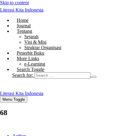
Skip to content
Literasi Kita Indonesia
Home
Journal
Tentang
Sejarah
Visi & Misi
Struktur Organisasi
Penerbit Buku
More Links
e-Learning
Search Toggle
Search for:
Literasi Kita Indonesia
Menu Toggle
68
Author