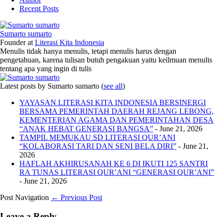
Recent Posts
Sumarto sumarto
Founder
at
Literasi Kita Indonesia
Menulis tidak hanya menulis, tetapi menulis harus dengan
pengetahuan, karena tulisan butuh pengakuan yaitu keilmuan menulis
tentang apa yang ingin di tulis
Latest posts by Sumarto sumarto
(
see all
)
YAYASAN LITERASI KITA INDONESIA BERSINERGI
BERSAMA PEMERINTAH DAERAH REJANG LEBONG,
KEMENTERIAN AGAMA DAN PEMERINTAHAN DESA
“ANAK HEBAT GENERASI BANGSA”
- June 21, 2026
TAMPIL MEMUKAU SD LITERASI QUR’ANI
“KOLABORASI TARI DAN SENI BELA DIRI”
- June 21,
2026
HAFLAH AKHIRUSANAH KE 6 DI IKUTI 125 SANTRI
RA TUNAS LITERASI QUR’ANI “GENERASI QUR’ANI”
- June 21, 2026
Post Navigation
← Previous Post
Leave a Reply