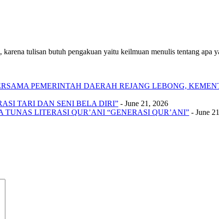
 karena tulisan butuh pengakuan yaitu keilmuan menulis tentang apa yan
 BERSAMA PEMERINTAH DAERAH REJANG LEBONG, KEME
SI TARI DAN SENI BELA DIRI”
- June 21, 2026
A TUNAS LITERASI QUR’ANI “GENERASI QUR’ANI”
- June 2