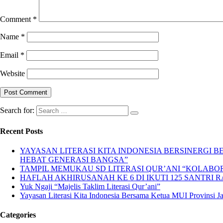
Comment
*
Name
*
Email
*
Website
Search for:
Recent Posts
YAYASAN LITERASI KITA INDONESIA BERSINERGI
HEBAT GENERASI BANGSA”
TAMPIL MEMUKAU SD LITERASI QUR’ANI “KOLABORA
HAFLAH AKHIRUSANAH KE 6 DI IKUTI 125 SANTRI R
Yuk Ngaji “Majelis Taklim Literasi Qur’ani”
Yayasan Literasi Kita Indonesia Bersama Ketua MUI Provinsi 
Categories