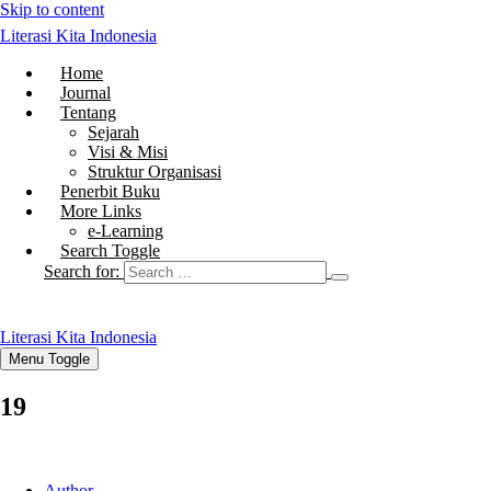
Skip to content
Literasi Kita Indonesia
Home
Journal
Tentang
Sejarah
Visi & Misi
Struktur Organisasi
Penerbit Buku
More Links
e-Learning
Search Toggle
Search for:
Literasi Kita Indonesia
Menu Toggle
19
Author