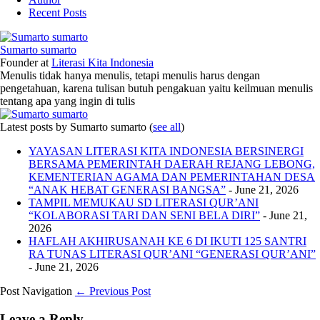
Recent Posts
Sumarto sumarto
Founder
at
Literasi Kita Indonesia
Menulis tidak hanya menulis, tetapi menulis harus dengan
pengetahuan, karena tulisan butuh pengakuan yaitu keilmuan menulis
tentang apa yang ingin di tulis
Latest posts by Sumarto sumarto
(
see all
)
YAYASAN LITERASI KITA INDONESIA BERSINERGI
BERSAMA PEMERINTAH DAERAH REJANG LEBONG,
KEMENTERIAN AGAMA DAN PEMERINTAHAN DESA
“ANAK HEBAT GENERASI BANGSA”
- June 21, 2026
TAMPIL MEMUKAU SD LITERASI QUR’ANI
“KOLABORASI TARI DAN SENI BELA DIRI”
- June 21,
2026
HAFLAH AKHIRUSANAH KE 6 DI IKUTI 125 SANTRI
RA TUNAS LITERASI QUR’ANI “GENERASI QUR’ANI”
- June 21, 2026
Post Navigation
← Previous Post
Leave a Reply