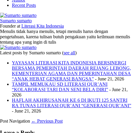
Recent Posts
Sumarto sumarto
Founder
at
Literasi Kita Indonesia
Menulis tidak hanya menulis, tetapi menulis harus dengan
pengetahuan, karena tulisan butuh pengakuan yaitu keilmuan menulis
tentang apa yang ingin di tulis
Latest posts by Sumarto sumarto
(
see all
)
YAYASAN LITERASI KITA INDONESIA BERSINERGI
BERSAMA PEMERINTAH DAERAH REJANG LEBONG,
KEMENTERIAN AGAMA DAN PEMERINTAHAN DESA
“ANAK HEBAT GENERASI BANGSA”
- June 21, 2026
TAMPIL MEMUKAU SD LITERASI QUR’ANI
“KOLABORASI TARI DAN SENI BELA DIRI”
- June 21,
2026
HAFLAH AKHIRUSANAH KE 6 DI IKUTI 125 SANTRI
RA TUNAS LITERASI QUR’ANI “GENERASI QUR’ANI”
- June 21, 2026
Post Navigation
← Previous Post
Leave a Reply