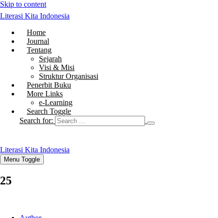
Skip to content
Literasi Kita Indonesia
Home
Journal
Tentang
Sejarah
Visi & Misi
Struktur Organisasi
Penerbit Buku
More Links
e-Learning
Search Toggle
Search for:
Literasi Kita Indonesia
Menu Toggle
25
Author