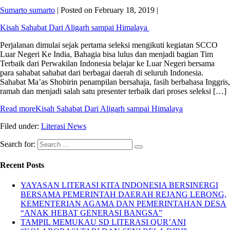
Sumarto sumarto
|
Posted on
February 18, 2019
|
Kisah Sahabat Dari Aligarh sampai Himalaya
Perjalanan dimulai sejak pertama seleksi mengikuti kegiatan SCCO
Luar Negeri Ke India, Bahagia bisa lulus dan menjadi bagian Tim
Terbaik dari Perwakilan Indonesia belajar ke Luar Negeri bersama
para sahabat sahabat dari berbagai daerah di seluruh Indonesia.
Sahabat Ma’as Shobirin penampilan bersahaja, fasih berbahasa Inggris,
ramah dan menjadi salah satu presenter terbaik dari proses seleksi […]
Read more
Kisah Sahabat Dari Aligarh sampai Himalaya
Filed under:
Literasi News
Search for:
Recent Posts
YAYASAN LITERASI KITA INDONESIA BERSINERGI
BERSAMA PEMERINTAH DAERAH REJANG LEBONG,
KEMENTERIAN AGAMA DAN PEMERINTAHAN DESA
“ANAK HEBAT GENERASI BANGSA”
TAMPIL MEMUKAU SD LITERASI QUR’ANI