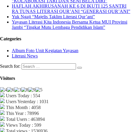
“KOLABORASI TARI DAN SENI BELA DIRI”
HAFLAH AKHIRUSANAH KE 6 DI IKUTI 125 SANTRI
RA TUNAS LITERASI QUR’ANI “GENERASI QUR’ANI”
Yuk Ngaji “Majelis Taklim Literasi Qur’ani”
Yayasan Literasi Kita Indonesia Bersama Ketua MUI Provinsi
Jambi “Tingkat Mutu Lembaga Pendidikan Islam”
Categories
Album Foto Unit Kegiatan Yayasan
Literasi News
Search for:
Visitors
Users Today : 554
Users Yesterday : 1031
This Month : 4058
This Year : 78996
Total Users : 463894
Views Today : 599
Total views : 1536936