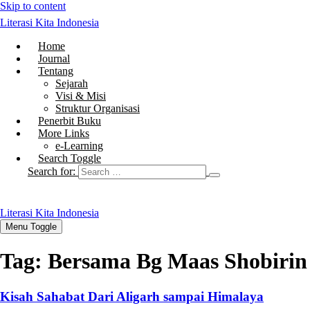
Skip to content
Literasi Kita Indonesia
Home
Journal
Tentang
Sejarah
Visi & Misi
Struktur Organisasi
Penerbit Buku
More Links
e-Learning
Search Toggle
Search for:
Literasi Kita Indonesia
Menu Toggle
Tag:
Bersama Bg Maas Shobirin
Kisah Sahabat Dari Aligarh sampai Himalaya