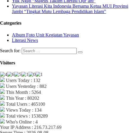
Yuk Ngaji “Majelis Taklim Literasi Qur’ani”
Yayasan Literasi Kita Indonesia Bersama Ketua MUI Provinsi
Jambi “Tingkat Mutu Lembaga Pendidikan Islam”
Categories
Album Foto Unit Kegiatan Yayasan
Literasi News
Search for:
Visitors
Users Today : 132
Users Yesterday : 882
This Month : 5264
This Year : 80202
Total Users : 465100
Views Today : 134
Total views : 1538289
Who's Online : 4
Your IP Address : 216.73.217.69
Server Time : 2026-08-08