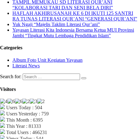
TAMPIL MEMUKAU SD LITERASI QUR’ANI
“KOLABORASI TARI DAN SENI BELA DIRI”
HAFLAH AKHIRUSANAH KE 6 DI IKUTI 125 SANTRI
RA TUNAS LITERASI QUR’ANI “GENERASI QUR’ANI”
Yuk Ngaji “Majelis Taklim Literasi Qur’ani”
Yayasan Literasi Kita Indonesia Bersama Ketua MUI Provinsi
Jambi “Tingkat Mutu Lembaga Pendidikan Islam”
Categories
Album Foto Unit Kegiatan Yayasan
Literasi News
Search for:
Visitors
Users Today : 504
Users Yesterday : 759
This Month : 6395
This Year : 81333
Total Users : 466231
Views Today : 544