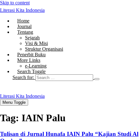
Skip to content
Literasi Kita Indonesia
Home
Journal
Tentang
Sejarah
Visi & Misi
Struktur Organisasi
Penerbit Buku
More Links
e-Learning
Search Toggle
Search for:
Literasi Kita Indonesia
Menu Toggle
Tag:
IAIN Palu
Tulisan di Jurnal Hunafa IAIN Palu “Kajian Studi Al