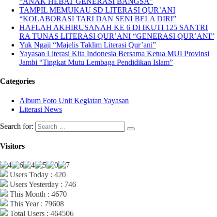
“ANAK HEBAT GENERASI BANGSA”
TAMPIL MEMUKAU SD LITERASI QUR’ANI
“KOLABORASI TARI DAN SENI BELA DIRI”
HAFLAH AKHIRUSANAH KE 6 DI IKUTI 125 SANTRI
RA TUNAS LITERASI QUR’ANI “GENERASI QUR’ANI”
Yuk Ngaji “Majelis Taklim Literasi Qur’ani”
Yayasan Literasi Kita Indonesia Bersama Ketua MUI Provinsi
Jambi “Tingkat Mutu Lembaga Pendidikan Islam”
Categories
Album Foto Unit Kegiatan Yayasan
Literasi News
Search for:
Visitors
Users Today : 420
Users Yesterday : 746
This Month : 4670
This Year : 79608
Total Users : 464506