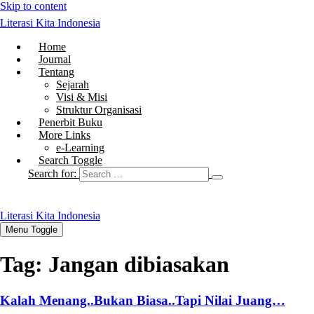
Skip to content
Literasi Kita Indonesia
Home
Journal
Tentang
Sejarah
Visi & Misi
Struktur Organisasi
Penerbit Buku
More Links
e-Learning
Search Toggle
Search for:
Literasi Kita Indonesia
Menu Toggle
Tag:
Jangan dibiasakan
Kalah Menang..Bukan Biasa..Tapi Nilai Juang…