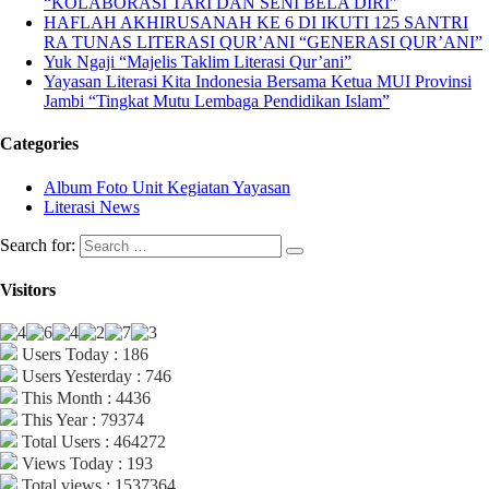
“KOLABORASI TARI DAN SENI BELA DIRI”
HAFLAH AKHIRUSANAH KE 6 DI IKUTI 125 SANTRI
RA TUNAS LITERASI QUR’ANI “GENERASI QUR’ANI”
Yuk Ngaji “Majelis Taklim Literasi Qur’ani”
Yayasan Literasi Kita Indonesia Bersama Ketua MUI Provinsi
Jambi “Tingkat Mutu Lembaga Pendidikan Islam”
Categories
Album Foto Unit Kegiatan Yayasan
Literasi News
Search for:
Visitors
Users Today : 186
Users Yesterday : 746
This Month : 4436
This Year : 79374
Total Users : 464272
Views Today : 193
Total views : 1537364