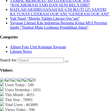
TAMPIL MEMUKAU SD LITERASI QUR’ANI
“KOLABORASI TARI DAN SENI BELA DIRI”
HAFLAH AKHIRUSANAH KE 6 DI IKUTI 125 SANTRI
RA TUNAS LITERASI QUR’ANI “GENERASI QUR’ANI”
Yuk Ngaji “Majelis Taklim Literasi Qur’ani”
Yayasan Literasi Kita Indonesia Bersama Ketua MUI Provinsi
Jambi “Tingkat Mutu Lembaga Pendidikan Islam”
Categories
Album Foto Unit Kegiatan Yayasan
Literasi News
Search for:
Visitors
Users Today : 549
Users Yesterday : 1031
This Month : 4053
This Year : 78991
Total Users : 463889
Views Today : 590