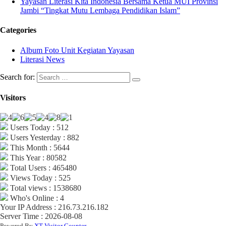
Yayasan Literasi Kita Indonesia Bersama Ketua MUI Provinsi
Jambi “Tingkat Mutu Lembaga Pendidikan Islam”
Categories
Album Foto Unit Kegiatan Yayasan
Literasi News
Search for:
Visitors
Users Today : 512
Users Yesterday : 882
This Month : 5644
This Year : 80582
Total Users : 465480
Views Today : 525
Total views : 1538680
Who's Online : 4
Your IP Address : 216.73.216.182
Server Time : 2026-08-08
Powered By
XT Visitor Counter