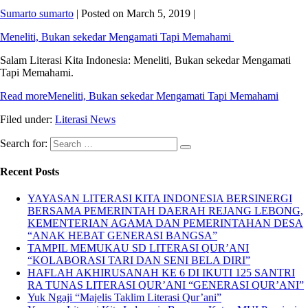
Sumarto sumarto
|
Posted on
March 5, 2019
|
Meneliti, Bukan sekedar Mengamati Tapi Memahami
Salam Literasi Kita Indonesia: Meneliti, Bukan sekedar Mengamati
Tapi Memahami.
Read more
Meneliti, Bukan sekedar Mengamati Tapi Memahami
Filed under:
Literasi News
Search for:
Recent Posts
YAYASAN LITERASI KITA INDONESIA BERSINERGI
BERSAMA PEMERINTAH DAERAH REJANG LEBONG,
KEMENTERIAN AGAMA DAN PEMERINTAHAN DESA
“ANAK HEBAT GENERASI BANGSA”
TAMPIL MEMUKAU SD LITERASI QUR’ANI
“KOLABORASI TARI DAN SENI BELA DIRI”
HAFLAH AKHIRUSANAH KE 6 DI IKUTI 125 SANTRI
RA TUNAS LITERASI QUR’ANI “GENERASI QUR’ANI”
Yuk Ngaji “Majelis Taklim Literasi Qur’ani”