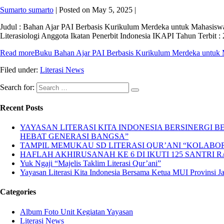
Sumarto sumarto
|
Posted on
May 5, 2025
|
Judul : Bahan Ajar PAI Berbasis Kurikulum Merdeka untuk Mahasiswa
Literasiologi Anggota Ikatan Penerbit Indonesia IKAPI Tahun Terbit 
Read more
Buku Bahan Ajar PAI Berbasis Kurikulum Merdeka untuk
Filed under:
Literasi News
Search for:
Recent Posts
YAYASAN LITERASI KITA INDONESIA BERSINERGI
HEBAT GENERASI BANGSA”
TAMPIL MEMUKAU SD LITERASI QUR’ANI “KOLABORA
HAFLAH AKHIRUSANAH KE 6 DI IKUTI 125 SANTRI R
Yuk Ngaji “Majelis Taklim Literasi Qur’ani”
Yayasan Literasi Kita Indonesia Bersama Ketua MUI Provinsi 
Categories
Album Foto Unit Kegiatan Yayasan
Literasi News