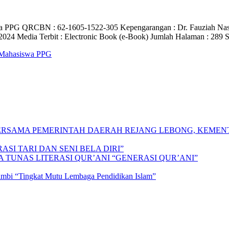
 PPG QRCBN : 62-1605-1522-305 Kepengarangan : Dr. Fauziah Nasutio
: 2024 Media Terbit : Electronic Book (e-Book) Jumlah Halaman : 289 
 Mahasiswa PPG
 BERSAMA PEMERINTAH DAERAH REJANG LEBONG, KEME
SI TARI DAN SENI BELA DIRI”
A TUNAS LITERASI QUR’ANI “GENERASI QUR’ANI”
Jambi “Tingkat Mutu Lembaga Pendidikan Islam”