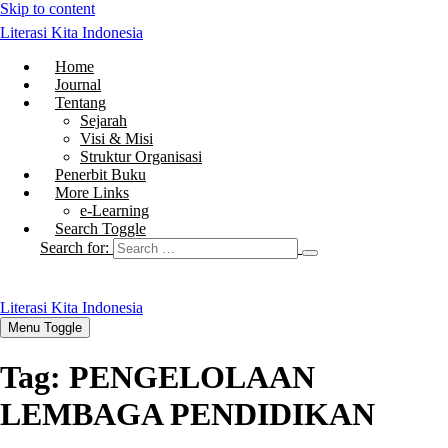
Skip to content
Literasi Kita Indonesia
Home
Journal
Tentang
Sejarah
Visi & Misi
Struktur Organisasi
Penerbit Buku
More Links
e-Learning
Search Toggle
Search for:
Literasi Kita Indonesia
Menu Toggle
Tag:
PENGELOLAAN
LEMBAGA PENDIDIKAN