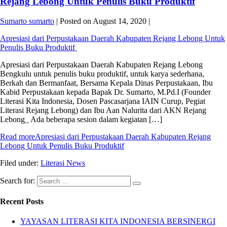
Rejang Lebong Untuk Penulis Buku Produktif
Sumarto sumarto
|
Posted on
August 14, 2020
|
Apresiasi dari Perpustakaan Daerah Kabupaten Rejang Lebong Untuk
Penulis Buku Produktif
Apresiasi dari Perpustakaan Daerah Kabupaten Rejang Lebong
Bengkulu untuk penulis buku produktif, untuk karya sederhana,
Berkah dan Bermanfaat, Bersama Kepala Dinas Perpustakaan, Ibu
Kabid Perpustakaan kepada Bapak Dr. Sumarto, M.Pd.I (Founder
Literasi Kita Indonesia, Dosen Pascasarjana IAIN Curup, Pegiat
Literasi Rejang Lebong) dan Ibu Aan Nalurita dari AKN Rejang
Lebong_ Ada beberapa sesion dalam kegiatan […]
Read more
Apresiasi dari Perpustakaan Daerah Kabupaten Rejang
Lebong Untuk Penulis Buku Produktif
Filed under:
Literasi News
Search for:
Recent Posts
YAYASAN LITERASI KITA INDONESIA BERSINERGI