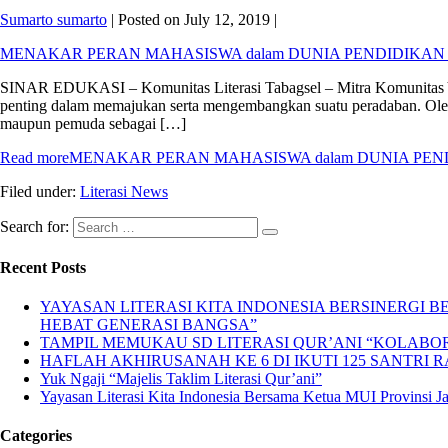
Sumarto sumarto
|
Posted on
July 12, 2019
|
MENAKAR PERAN MAHASISWA dalam DUNIA PENDIDIKAN 
SINAR EDUKASI – Komunitas Literasi Tabagsel – Mitra Komunitas Yay
penting dalam memajukan serta mengembangkan suatu peradaban. Oleh se
maupun pemuda sebagai […]
Read more
MENAKAR PERAN MAHASISWA dalam DUNIA PEN
Filed under:
Literasi News
Search for:
Recent Posts
YAYASAN LITERASI KITA INDONESIA BERSINERGI
HEBAT GENERASI BANGSA”
TAMPIL MEMUKAU SD LITERASI QUR’ANI “KOLABORA
HAFLAH AKHIRUSANAH KE 6 DI IKUTI 125 SANTRI R
Yuk Ngaji “Majelis Taklim Literasi Qur’ani”
Yayasan Literasi Kita Indonesia Bersama Ketua MUI Provinsi 
Categories