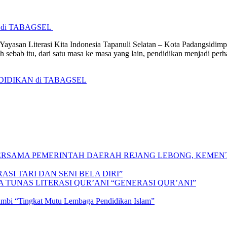
di TABAGSEL
asan Literasi Kita Indonesia Tapanuli Selatan – Kota Padangsidimp
bab itu, dari satu masa ke masa yang lain, pendidikan menjadi perhat
DIDIKAN di TABAGSEL
 BERSAMA PEMERINTAH DAERAH REJANG LEBONG, KEME
SI TARI DAN SENI BELA DIRI”
A TUNAS LITERASI QUR’ANI “GENERASI QUR’ANI”
Jambi “Tingkat Mutu Lembaga Pendidikan Islam”