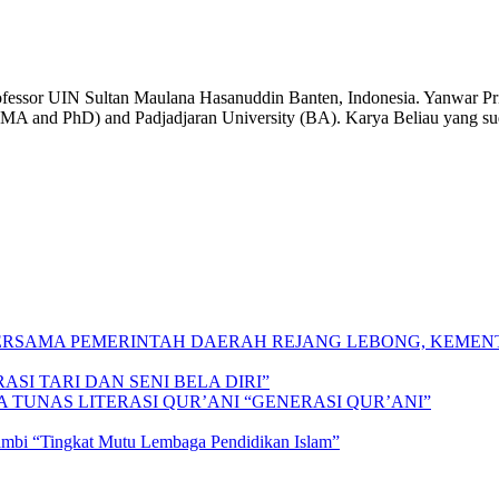
fessor UIN Sultan Maulana Hasanuddin Banten, Indonesia. Yanwar Prib
(MA and PhD) and Padjadjaran University (BA). Karya Beliau yang sud
 BERSAMA PEMERINTAH DAERAH REJANG LEBONG, KEME
SI TARI DAN SENI BELA DIRI”
A TUNAS LITERASI QUR’ANI “GENERASI QUR’ANI”
Jambi “Tingkat Mutu Lembaga Pendidikan Islam”