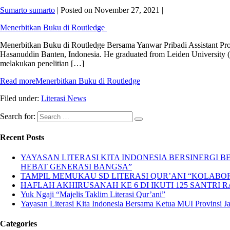
Sumarto sumarto
|
Posted on
November 27, 2021
|
Menerbitkan Buku di Routledge
Menerbitkan Buku di Routledge Bersama Yanwar Pribadi Assistant Pro
Hasanuddin Banten, Indonesia. He graduated from Leiden University 
melakukan penelitian […]
Read more
Menerbitkan Buku di Routledge
Filed under:
Literasi News
Search for:
Recent Posts
YAYASAN LITERASI KITA INDONESIA BERSINERGI
HEBAT GENERASI BANGSA”
TAMPIL MEMUKAU SD LITERASI QUR’ANI “KOLABORA
HAFLAH AKHIRUSANAH KE 6 DI IKUTI 125 SANTRI R
Yuk Ngaji “Majelis Taklim Literasi Qur’ani”
Yayasan Literasi Kita Indonesia Bersama Ketua MUI Provinsi 
Categories