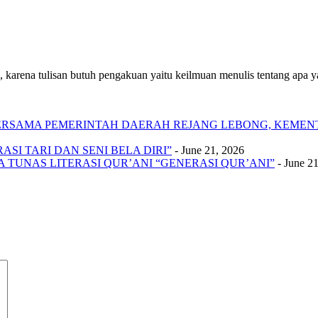
 karena tulisan butuh pengakuan yaitu keilmuan menulis tentang apa yan
 BERSAMA PEMERINTAH DAERAH REJANG LEBONG, KEME
SI TARI DAN SENI BELA DIRI”
- June 21, 2026
A TUNAS LITERASI QUR’ANI “GENERASI QUR’ANI”
- June 2