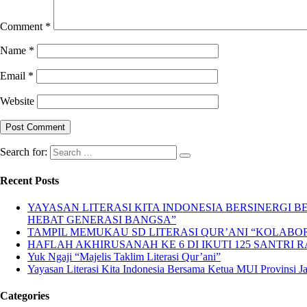
Comment
*
Name
*
Email
*
Website
Search for:
Recent Posts
YAYASAN LITERASI KITA INDONESIA BERSINERGI
HEBAT GENERASI BANGSA”
TAMPIL MEMUKAU SD LITERASI QUR’ANI “KOLABORA
HAFLAH AKHIRUSANAH KE 6 DI IKUTI 125 SANTRI R
Yuk Ngaji “Majelis Taklim Literasi Qur’ani”
Yayasan Literasi Kita Indonesia Bersama Ketua MUI Provinsi 
Categories