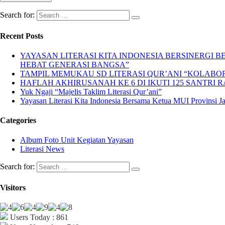
Search for:
Recent Posts
YAYASAN LITERASI KITA INDONESIA BERSINERGI
HEBAT GENERASI BANGSA”
TAMPIL MEMUKAU SD LITERASI QUR’ANI “KOLABORA
HAFLAH AKHIRUSANAH KE 6 DI IKUTI 125 SANTRI R
Yuk Ngaji “Majelis Taklim Literasi Qur’ani”
Yayasan Literasi Kita Indonesia Bersama Ketua MUI Provinsi 
Categories
Album Foto Unit Kegiatan Yayasan
Literasi News
Search for:
Visitors
Users Today : 861