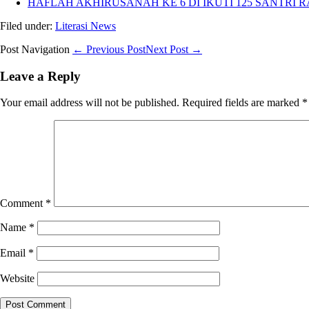
HAFLAH AKHIRUSANAH KE 6 DI IKUTI 125 SANTRI R
Filed under:
Literasi News
Post Navigation
← Previous Post
Next Post →
Leave a Reply
Your email address will not be published.
Required fields are marked
*
Comment
*
Name
*
Email
*
Website