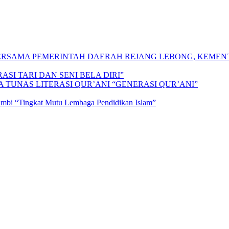
 BERSAMA PEMERINTAH DAERAH REJANG LEBONG, KEME
SI TARI DAN SENI BELA DIRI”
A TUNAS LITERASI QUR’ANI “GENERASI QUR’ANI”
Jambi “Tingkat Mutu Lembaga Pendidikan Islam”