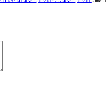
A TUNAS LITERASI QUR’ANI “GENERASI QUR’ANI”
- June 2