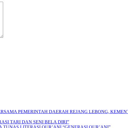
 BERSAMA PEMERINTAH DAERAH REJANG LEBONG, KEME
SI TARI DAN SENI BELA DIRI”
A TUNAS LITERASI QUR’ANI “GENERASI QUR’ANI”