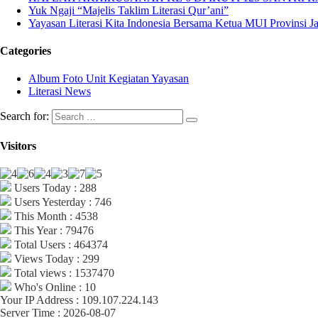
Yuk Ngaji “Majelis Taklim Literasi Qur’ani”
Yayasan Literasi Kita Indonesia Bersama Ketua MUI Provinsi 
Categories
Album Foto Unit Kegiatan Yayasan
Literasi News
Search for:
Visitors
Users Today : 288
Users Yesterday : 746
This Month : 4538
This Year : 79476
Total Users : 464374
Views Today : 299
Total views : 1537470
Who's Online : 10
Your IP Address : 109.107.224.143
Server Time : 2026-08-07