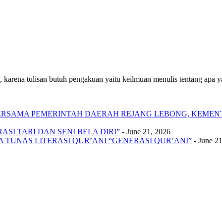
 karena tulisan butuh pengakuan yaitu keilmuan menulis tentang apa yan
 BERSAMA PEMERINTAH DAERAH REJANG LEBONG, KEME
SI TARI DAN SENI BELA DIRI”
- June 21, 2026
A TUNAS LITERASI QUR’ANI “GENERASI QUR’ANI”
- June 2