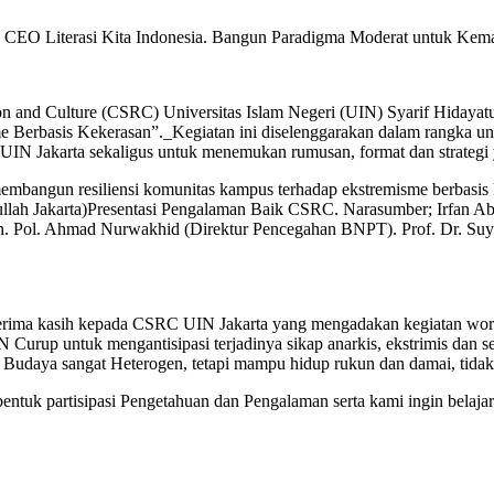
 CEO Literasi Kita Indonesia. Bangun Paradigma Moderat untuk Kem
ion and Culture (CSRC) Universitas Islam Negeri (UIN) Syarif Hidaya
erbasis Kekerasan”._Kegiatan ini diselenggarakan dalam rangka untu
IN Jakarta sekaligus untuk menemukan rumusan, format dan strategi y
bangun resiliensi komunitas kampus terhadap ekstremisme berbasis 
llah Jakarta)Presentasi Pengalaman Baik CSRC. Narasumber; Irfan A
n. Pol. Ahmad Nurwakhid (Direktur Pencegahan BNPT). Prof. Dr. Suy
ma kasih kepada CSRC UIN Jakarta yang mengadakan kegiatan worksho
rup untuk mengantisipasi terjadinya sikap anarkis, ekstrimis dan sep
n Budaya sangat Heterogen, tetapi mampu hidup rukun dan damai, tida
bentuk partisipasi Pengetahuan dan Pengalaman serta kami ingin bela