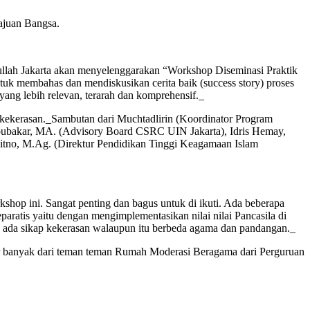
ajuan Bangsa.
tullah Jakarta akan menyelenggarakan “Workshop Diseminasi Praktik
k membahas dan mendiskusikan cerita baik (success story) proses
ang lebih relevan, terarah dan komprehensif._
kekerasan._Sambutan dari Muchtadlirin (Koordinator Program
bubakar, MA. (Advisory Board CSRC UIN Jakarta), Idris Hemay,
itno, M.Ag. (Direktur Pendidikan Tinggi Keagamaan Islam
p ini. Sangat penting dan bagus untuk di ikuti. Ada beberapa
aratis yaitu dengan mengimplementasikan nilai nilai Pancasila di
k ada sikap kekerasan walaupun itu berbeda agama dan pandangan._
jar banyak dari teman teman Rumah Moderasi Beragama dari Perguruan