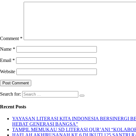
Comment
*
Name
*
Email
*
Website
Search for:
Recent Posts
YAYASAN LITERASI KITA INDONESIA BERSINERGI
HEBAT GENERASI BANGSA”
TAMPIL MEMUKAU SD LITERASI QUR’ANI “KOLABORA
HAFLAH AKHIRUSANAH KE 6 DI IKUTI 125 SANTRI R