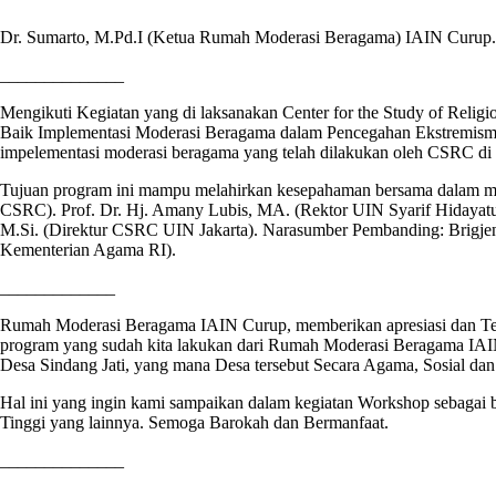
Dr. Sumarto, M.Pd.I (Ketua Rumah Moderasi Beragama) IAIN Curup.
______________
Mengikuti Kegiatan yang di laksanakan Center for the Study of Relig
Baik Implementasi Moderasi Beragama dalam Pencegahan Ekstremisme B
impelementasi moderasi beragama yang telah dilakukan oleh CSRC di U
Tujuan program ini mampu melahirkan kesepahaman bersama dalam mem
CSRC). Prof. Dr. Hj. Amany Lubis, MA. (Rektor UIN Syarif Hidayatu
M.Si. (Direktur CSRC UIN Jakarta). Narasumber Pembanding: Brigje
Kementerian Agama RI).
_____________
Rumah Moderasi Beragama IAIN Curup, memberikan apresiasi dan Teri
program yang sudah kita lakukan dari Rumah Moderasi Beragama IAIN Cu
Desa Sindang Jati, yang mana Desa tersebut Secara Agama, Sosial da
Hal ini yang ingin kami sampaikan dalam kegiatan Workshop sebagai 
Tinggi yang lainnya. Semoga Barokah dan Bermanfaat.
______________