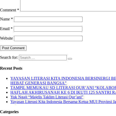
Comment
*
Name
*
Email
*
Website
Search for:
Recent Posts
YAYASAN LITERASI KITA INDONESIA BERSINERGI
HEBAT GENERASI BANGSA”
TAMPIL MEMUKAU SD LITERASI QUR’ANI “KOLABORA
HAFLAH AKHIRUSANAH KE 6 DI IKUTI 125 SANTRI R
Yuk Ngaji “Majelis Taklim Literasi Qur’ani”
Yayasan Literasi Kita Indonesia Bersama Ketua MUI Provinsi 
Categories