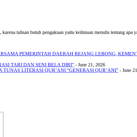
 karena tulisan butuh pengakuan yaitu keilmuan menulis tentang apa yan
 BERSAMA PEMERINTAH DAERAH REJANG LEBONG, KEME
SI TARI DAN SENI BELA DIRI”
- June 21, 2026
A TUNAS LITERASI QUR’ANI “GENERASI QUR’ANI”
- June 2