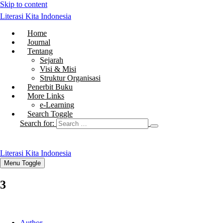
Skip to content
Literasi Kita Indonesia
Home
Journal
Tentang
Sejarah
Visi & Misi
Struktur Organisasi
Penerbit Buku
More Links
e-Learning
Search Toggle
Search for:
Literasi Kita Indonesia
Menu Toggle
3
Author