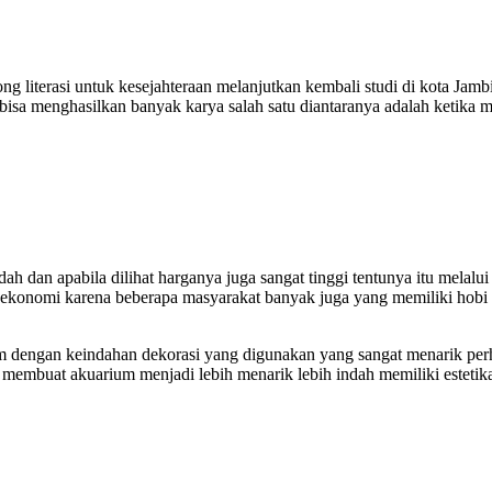
iterasi untuk kesejahteraan melanjutkan kembali studi di kota Jambi 
bisa menghasilkan banyak karya salah satu diantaranya adalah ketika
ah dan apabila dilihat harganya juga sangat tinggi tentunya itu melal
konomi karena beberapa masyarakat banyak juga yang memiliki hobi k
m dengan keindahan dekorasi yang digunakan yang sangat menarik perhat
buat akuarium menjadi lebih menarik lebih indah memiliki estetika s