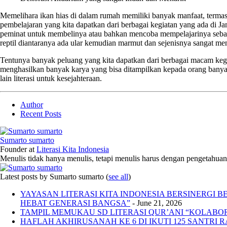
Memelihara ikan hias di dalam rumah memiliki banyak manfaat, terma
pembelajaran yang kita dapatkan dari berbagai kegiatan yang ada di 
peminat untuk membelinya atau bahkan mencoba mempelajarinya sebagai
reptil diantaranya ada ular kemudian marmut dan sejenisnya sangat men
Tentunya banyak peluang yang kita dapatkan dari berbagai macam kegiata
menghasilkan banyak karya yang bisa ditampilkan kepada orang banyak
lain literasi untuk kesejahteraan.
Author
Recent Posts
Sumarto sumarto
Founder
at
Literasi Kita Indonesia
Menulis tidak hanya menulis, tetapi menulis harus dengan pengetahuan,
Latest posts by Sumarto sumarto
(
see all
)
YAYASAN LITERASI KITA INDONESIA BERSINERGI
HEBAT GENERASI BANGSA”
- June 21, 2026
TAMPIL MEMUKAU SD LITERASI QUR’ANI “KOLABORA
HAFLAH AKHIRUSANAH KE 6 DI IKUTI 125 SANTRI R