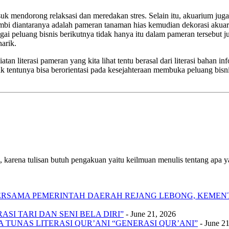
suk mendorong relaksasi dan meredakan stres. Selain itu, akuarium j
Jambi diantaranya adalah pameran tanaman hias kemudian dekorasi aku
 peluang bisnis berikutnya tidak hanya itu dalam pameran tersebut j
arik.
n literasi pameran yang kita lihat tentu berasal dari literasi bahan in
 tentunya bisa berorientasi pada kesejahteraan membuka peluang bisn
 karena tulisan butuh pengakuan yaitu keilmuan menulis tentang apa yan
 BERSAMA PEMERINTAH DAERAH REJANG LEBONG, KEME
SI TARI DAN SENI BELA DIRI”
- June 21, 2026
A TUNAS LITERASI QUR’ANI “GENERASI QUR’ANI”
- June 2