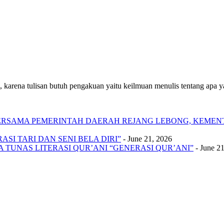
 karena tulisan butuh pengakuan yaitu keilmuan menulis tentang apa yan
 BERSAMA PEMERINTAH DAERAH REJANG LEBONG, KEME
SI TARI DAN SENI BELA DIRI”
- June 21, 2026
A TUNAS LITERASI QUR’ANI “GENERASI QUR’ANI”
- June 2