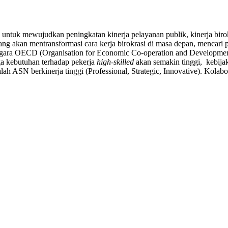
 untuk mewujudkan peningkatan kinerja pelayanan publik, kinerja birok
yang akan mentransformasi cara kerja birokrasi di masa depan, mencari
 negara OECD (Organisation for Economic Co-operation and Development
ga kebutuhan terhadap pekerja
high-skilled
akan semakin tinggi, kebija
lah ASN berkinerja tinggi (Professional, Strategic, Innovative). Kolabo