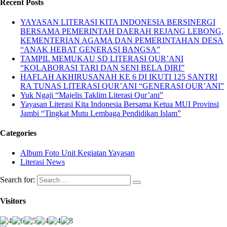
Recent Posts
YAYASAN LITERASI KITA INDONESIA BERSINERGI
BERSAMA PEMERINTAH DAERAH REJANG LEBONG,
KEMENTERIAN AGAMA DAN PEMERINTAHAN DESA
“ANAK HEBAT GENERASI BANGSA”
TAMPIL MEMUKAU SD LITERASI QUR’ANI
“KOLABORASI TARI DAN SENI BELA DIRI”
HAFLAH AKHIRUSANAH KE 6 DI IKUTI 125 SANTRI
RA TUNAS LITERASI QUR’ANI “GENERASI QUR’ANI”
Yuk Ngaji “Majelis Taklim Literasi Qur’ani”
Yayasan Literasi Kita Indonesia Bersama Ketua MUI Provinsi
Jambi “Tingkat Mutu Lembaga Pendidikan Islam”
Categories
Album Foto Unit Kegiatan Yayasan
Literasi News
Search for:
Visitors