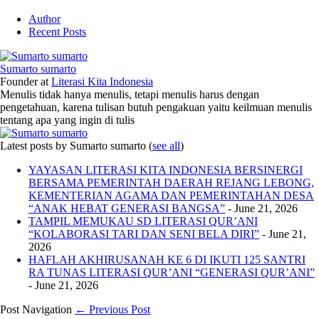
Author
Recent Posts
Sumarto sumarto
Founder
at
Literasi Kita Indonesia
Menulis tidak hanya menulis, tetapi menulis harus dengan
pengetahuan, karena tulisan butuh pengakuan yaitu keilmuan menulis
tentang apa yang ingin di tulis
Latest posts by Sumarto sumarto
(
see all
)
YAYASAN LITERASI KITA INDONESIA BERSINERGI
BERSAMA PEMERINTAH DAERAH REJANG LEBONG,
KEMENTERIAN AGAMA DAN PEMERINTAHAN DESA
“ANAK HEBAT GENERASI BANGSA”
- June 21, 2026
TAMPIL MEMUKAU SD LITERASI QUR’ANI
“KOLABORASI TARI DAN SENI BELA DIRI”
- June 21,
2026
HAFLAH AKHIRUSANAH KE 6 DI IKUTI 125 SANTRI
RA TUNAS LITERASI QUR’ANI “GENERASI QUR’ANI”
- June 21, 2026
Post Navigation
← Previous Post