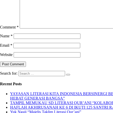
Comment
*
Name
*
Email
*
Website
Search for:
Recent Posts
YAYASAN LITERASI KITA INDONESIA BERSINERGI
HEBAT GENERASI BANGSA”
TAMPIL MEMUKAU SD LITERASI QUR’ANI “KOLABORA
HAFLAH AKHIRUSANAH KE 6 DI IKUTI 125 SANTRI R
Yuk Ngaji “Majelis Taklim Literasi Qur’ani”