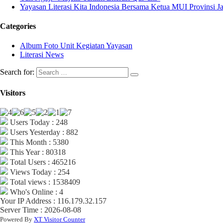
Yayasan Literasi Kita Indonesia Bersama Ketua MUI Provinsi 
Categories
Album Foto Unit Kegiatan Yayasan
Literasi News
Search for:
Visitors
Users Today : 248
Users Yesterday : 882
This Month : 5380
This Year : 80318
Total Users : 465216
Views Today : 254
Total views : 1538409
Who's Online : 4
Your IP Address : 116.179.32.157
Server Time : 2026-08-08
Powered By
XT Visitor Counter