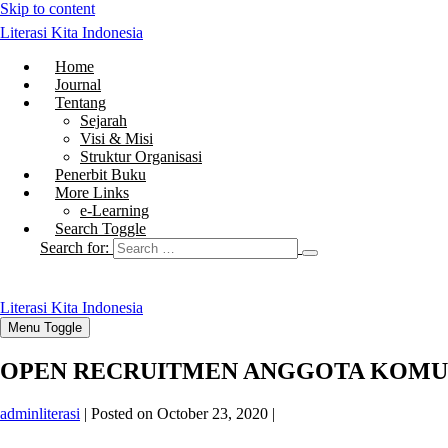
Skip to content
Literasi Kita Indonesia
Home
Journal
Tentang
Sejarah
Visi & Misi
Struktur Organisasi
Penerbit Buku
More Links
e-Learning
Search Toggle
Search for:
Literasi Kita Indonesia
Menu Toggle
OPEN RECRUITMEN ANGGOTA KOMUN
adminliterasi
|
Posted on
October 23, 2020
|