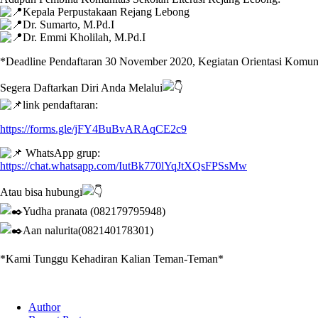
Kepala Perpustakaan Rejang Lebong
Dr. Sumarto, M.Pd.I
Dr. Emmi Kholilah, M.Pd.I
*Deadline Pendaftaran 30 November 2020, Kegiatan Orientasi Komuni
Segera Daftarkan Diri Anda Melalui
link pendaftaran:
https://forms.gle/jFY4BuBvARAqCE2c9
WhatsApp grup:
https://chat.whatsapp.com/IutBk770lYqJtXQsFPSsMw
Atau bisa hubungi
Yudha pranata (082179795948)
Aan nalurita(082140178301)
*Kami Tunggu Kehadiran Kalian Teman-Teman*
Author