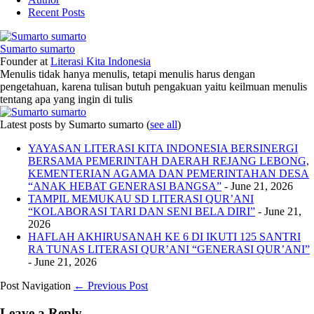
Recent Posts
Sumarto sumarto
Founder
at
Literasi Kita Indonesia
Menulis tidak hanya menulis, tetapi menulis harus dengan
pengetahuan, karena tulisan butuh pengakuan yaitu keilmuan menulis
tentang apa yang ingin di tulis
Latest posts by Sumarto sumarto
(
see all
)
YAYASAN LITERASI KITA INDONESIA BERSINERGI
BERSAMA PEMERINTAH DAERAH REJANG LEBONG,
KEMENTERIAN AGAMA DAN PEMERINTAHAN DESA
“ANAK HEBAT GENERASI BANGSA”
- June 21, 2026
TAMPIL MEMUKAU SD LITERASI QUR’ANI
“KOLABORASI TARI DAN SENI BELA DIRI”
- June 21,
2026
HAFLAH AKHIRUSANAH KE 6 DI IKUTI 125 SANTRI
RA TUNAS LITERASI QUR’ANI “GENERASI QUR’ANI”
- June 21, 2026
Post Navigation
← Previous Post
Leave a Reply