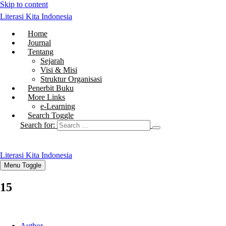
Skip to content
Literasi Kita Indonesia
Home
Journal
Tentang
Sejarah
Visi & Misi
Struktur Organisasi
Penerbit Buku
More Links
e-Learning
Search Toggle
Search for:
Literasi Kita Indonesia
Menu Toggle
15
Author