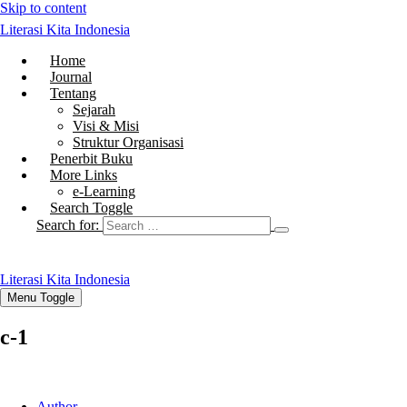
Skip to content
Literasi Kita Indonesia
Home
Journal
Tentang
Sejarah
Visi & Misi
Struktur Organisasi
Penerbit Buku
More Links
e-Learning
Search Toggle
Search for:
Literasi Kita Indonesia
Menu Toggle
c-1
Author