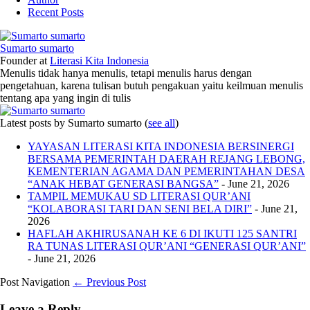
Recent Posts
Sumarto sumarto
Founder
at
Literasi Kita Indonesia
Menulis tidak hanya menulis, tetapi menulis harus dengan
pengetahuan, karena tulisan butuh pengakuan yaitu keilmuan menulis
tentang apa yang ingin di tulis
Latest posts by Sumarto sumarto
(
see all
)
YAYASAN LITERASI KITA INDONESIA BERSINERGI
BERSAMA PEMERINTAH DAERAH REJANG LEBONG,
KEMENTERIAN AGAMA DAN PEMERINTAHAN DESA
“ANAK HEBAT GENERASI BANGSA”
- June 21, 2026
TAMPIL MEMUKAU SD LITERASI QUR’ANI
“KOLABORASI TARI DAN SENI BELA DIRI”
- June 21,
2026
HAFLAH AKHIRUSANAH KE 6 DI IKUTI 125 SANTRI
RA TUNAS LITERASI QUR’ANI “GENERASI QUR’ANI”
- June 21, 2026
Post Navigation
← Previous Post
Leave a Reply