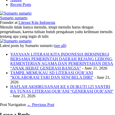
Recent Posts
Sumarto sumarto
Founder
at
Literasi Kita Indonesia
Menulis tidak hanya menulis, tetapi menulis harus dengan
pengetahuan, karena tulisan butuh pengakuan yaitu keilmuan menulis
tentang apa yang ingin di tulis
Latest posts by Sumarto sumarto
(
see all
)
YAYASAN LITERASI KITA INDONESIA BERSINERGI
BERSAMA PEMERINTAH DAERAH REJANG LEBONG,
KEMENTERIAN AGAMA DAN PEMERINTAHAN DESA
“ANAK HEBAT GENERASI BANGSA”
- June 21, 2026
TAMPIL MEMUKAU SD LITERASI QUR’ANI
“KOLABORASI TARI DAN SENI BELA DIRI”
- June 21,
2026
HAFLAH AKHIRUSANAH KE 6 DI IKUTI 125 SANTRI
RA TUNAS LITERASI QUR’ANI “GENERASI QUR’ANI”
- June 21, 2026
Post Navigation
← Previous Post
Leave a Reply