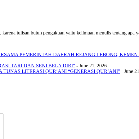
 karena tulisan butuh pengakuan yaitu keilmuan menulis tentang apa yan
 BERSAMA PEMERINTAH DAERAH REJANG LEBONG, KEME
SI TARI DAN SENI BELA DIRI”
- June 21, 2026
A TUNAS LITERASI QUR’ANI “GENERASI QUR’ANI”
- June 2