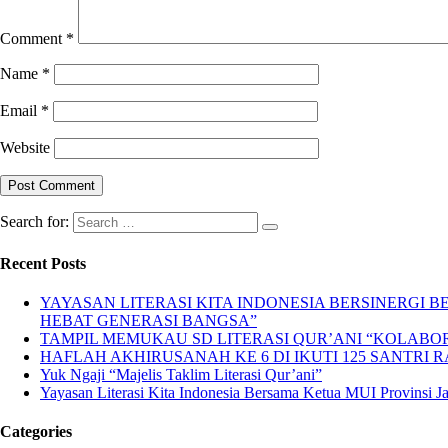
Comment
*
Name
*
Email
*
Website
Search for:
Recent Posts
YAYASAN LITERASI KITA INDONESIA BERSINERGI
HEBAT GENERASI BANGSA”
TAMPIL MEMUKAU SD LITERASI QUR’ANI “KOLABORA
HAFLAH AKHIRUSANAH KE 6 DI IKUTI 125 SANTRI R
Yuk Ngaji “Majelis Taklim Literasi Qur’ani”
Yayasan Literasi Kita Indonesia Bersama Ketua MUI Provinsi 
Categories