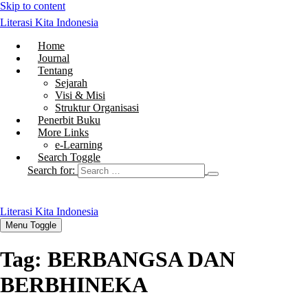
Skip to content
Literasi Kita Indonesia
Home
Journal
Tentang
Sejarah
Visi & Misi
Struktur Organisasi
Penerbit Buku
More Links
e-Learning
Search Toggle
Search for:
Literasi Kita Indonesia
Menu Toggle
Tag:
BERBANGSA DAN
BERBHINEKA