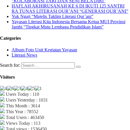
“KOLABORASI TARI DAN SENI BELA DIRI”
HAFLAH AKHIRUSANAH KE 6 DI IKUTI 125 SANTRI
RA TUNAS LITERASI QUR’ANI “GENERASI QUR’ANI”
Yuk Ngaji “Majelis Taklim Literasi Qur’ani”
Yayasan Literasi Kita Indonesia Bersama Ketua MUI Provinsi
Jambi “Tingkat Mutu Lembaga Pendidikan Islam”
Categories
Album Foto Unit Kegiatan Yayasan
Literasi News
Search for:
Visitors
Users Today : 110
Users Yesterday : 1031
This Month : 3614
This Year : 78552
Total Users : 463450
Views Today : 113
Total views : 1536450