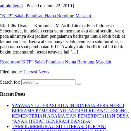
adminliterasi
|
Posted on
June 22, 2019
|
“KTP” Salah Penulisan Nama Berujung Masalah
Efa Lilis Tiyana – Komunitas Ma’arif- Literasi Kita Indonesia
Sebenarnya, ini adalah cerita yang memang aku alami sendiri, yang
pada akhirnya aku jadikan pengalaman berharga untuk lebih baik di
kemudian hari. Berawal dari hanya salah penulisan satu huruf saja
pada nama saat pembuatan KTP. Awalnya aku berfikir hal ini tidak
begitu terpengaruh, tetapi ternyata hal […]
Read more
“KTP” Salah Penulisan Nama Berujung Masalah
Filed under:
Literasi News
Search for:
Recent Posts
YAYASAN LITERASI KITA INDONESIA BERSINERGI
BERSAMA PEMERINTAH DAERAH REJANG LEBONG,
KEMENTERIAN AGAMA DAN PEMERINTAHAN DESA
“ANAK HEBAT GENERASI BANGSA”
TAMPIL MEMUKAU SD LITERASI QUR’ANI