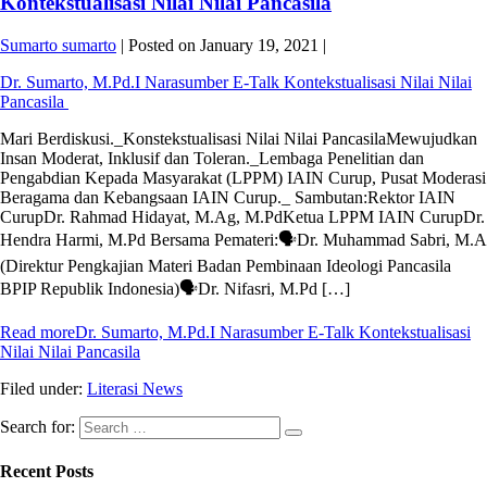
Kontekstualisasi Nilai Nilai Pancasila
Sumarto sumarto
|
Posted on
January 19, 2021
|
Dr. Sumarto, M.Pd.I Narasumber E-Talk Kontekstualisasi Nilai Nilai
Pancasila
Mari Berdiskusi._Konstekstualisasi Nilai Nilai PancasilaMewujudkan
Insan Moderat, Inklusif dan Toleran._Lembaga Penelitian dan
Pengabdian Kepada Masyarakat (LPPM) IAIN Curup, Pusat Moderasi
Beragama dan Kebangsaan IAIN Curup._ Sambutan:Rektor IAIN
CurupDr. Rahmad Hidayat, M.Ag, M.PdKetua LPPM IAIN CurupDr.
Hendra Harmi, M.Pd Bersama Pemateri:🗣️Dr. Muhammad Sabri, M.A
(Direktur Pengkajian Materi Badan Pembinaan Ideologi Pancasila
BPIP Republik Indonesia)🗣️Dr. Nifasri, M.Pd […]
Read more
Dr. Sumarto, M.Pd.I Narasumber E-Talk Kontekstualisasi
Nilai Nilai Pancasila
Filed under:
Literasi News
Search for:
Recent Posts