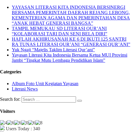
YAYASAN LITERASI KITA INDONESIA BERSINERGI
BERSAMA PEMERINTAH DAERAH REJANG LEBONG,
KEMENTERIAN AGAMA DAN PEMERINTAHAN DESA
“ANAK HEBAT GENERASI BANGSA”
TAMPIL MEMUKAU SD LITERASI QUR’ANI
“KOLABORASI TARI DAN SENI BELA DIRI”
HAFLAH AKHIRUSANAH KE 6 DI IKUTI 125 SANTRI
RA TUNAS LITERASI QUR’ANI “GENERASI QUR’ANI”
Yuk Ngaji “Majelis Taklim Literasi Qur’ani”
Yayasan Literasi Kita Indonesia Bersama Ketua MUI Provinsi
Jambi “Tingkat Mutu Lembaga Pendidikan Islam”
Categories
Album Foto Unit Kegiatan Yayasan
Literasi News
Search for:
Visitors
Users Today : 340