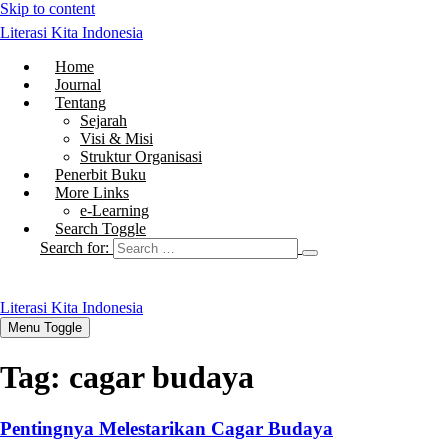
Skip to content
Literasi Kita Indonesia
Home
Journal
Tentang
Sejarah
Visi & Misi
Struktur Organisasi
Penerbit Buku
More Links
e-Learning
Search Toggle
Search for:
Literasi Kita Indonesia
Menu Toggle
Tag:
cagar budaya
Pentingnya Melestarikan Cagar Budaya