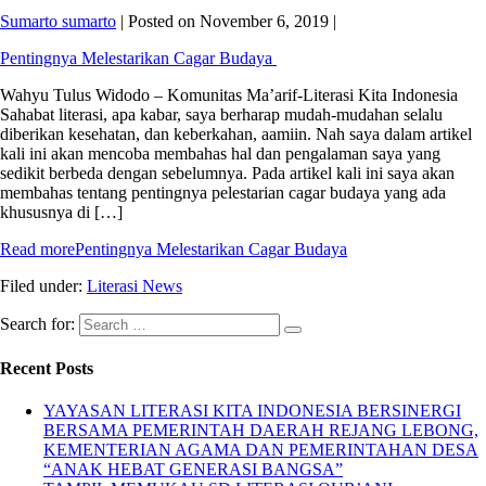
Sumarto sumarto
|
Posted on
November 6, 2019
|
Pentingnya Melestarikan Cagar Budaya
Wahyu Tulus Widodo – Komunitas Ma’arif-Literasi Kita Indonesia
Sahabat literasi, apa kabar, saya berharap mudah-mudahan selalu
diberikan kesehatan, dan keberkahan, aamiin. Nah saya dalam artikel
kali ini akan mencoba membahas hal dan pengalaman saya yang
sedikit berbeda dengan sebelumnya. Pada artikel kali ini saya akan
membahas tentang pentingnya pelestarian cagar budaya yang ada
khususnya di […]
Read more
Pentingnya Melestarikan Cagar Budaya
Filed under:
Literasi News
Search for:
Recent Posts
YAYASAN LITERASI KITA INDONESIA BERSINERGI
BERSAMA PEMERINTAH DAERAH REJANG LEBONG,
KEMENTERIAN AGAMA DAN PEMERINTAHAN DESA
“ANAK HEBAT GENERASI BANGSA”