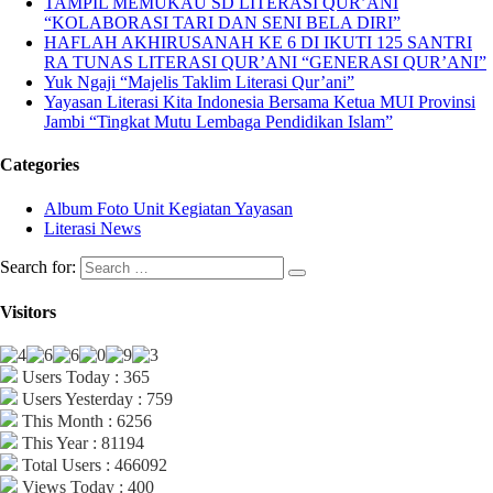
TAMPIL MEMUKAU SD LITERASI QUR’ANI
“KOLABORASI TARI DAN SENI BELA DIRI”
HAFLAH AKHIRUSANAH KE 6 DI IKUTI 125 SANTRI
RA TUNAS LITERASI QUR’ANI “GENERASI QUR’ANI”
Yuk Ngaji “Majelis Taklim Literasi Qur’ani”
Yayasan Literasi Kita Indonesia Bersama Ketua MUI Provinsi
Jambi “Tingkat Mutu Lembaga Pendidikan Islam”
Categories
Album Foto Unit Kegiatan Yayasan
Literasi News
Search for:
Visitors
Users Today : 365
Users Yesterday : 759
This Month : 6256
This Year : 81194
Total Users : 466092
Views Today : 400