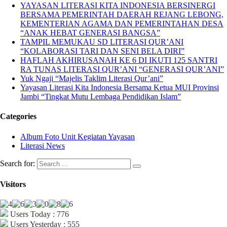
YAYASAN LITERASI KITA INDONESIA BERSINERGI
BERSAMA PEMERINTAH DAERAH REJANG LEBONG,
KEMENTERIAN AGAMA DAN PEMERINTAHAN DESA
“ANAK HEBAT GENERASI BANGSA”
TAMPIL MEMUKAU SD LITERASI QUR’ANI
“KOLABORASI TARI DAN SENI BELA DIRI”
HAFLAH AKHIRUSANAH KE 6 DI IKUTI 125 SANTRI
RA TUNAS LITERASI QUR’ANI “GENERASI QUR’ANI”
Yuk Ngaji “Majelis Taklim Literasi Qur’ani”
Yayasan Literasi Kita Indonesia Bersama Ketua MUI Provinsi
Jambi “Tingkat Mutu Lembaga Pendidikan Islam”
Categories
Album Foto Unit Kegiatan Yayasan
Literasi News
Search for:
Visitors
Users Today : 776
Users Yesterday : 555