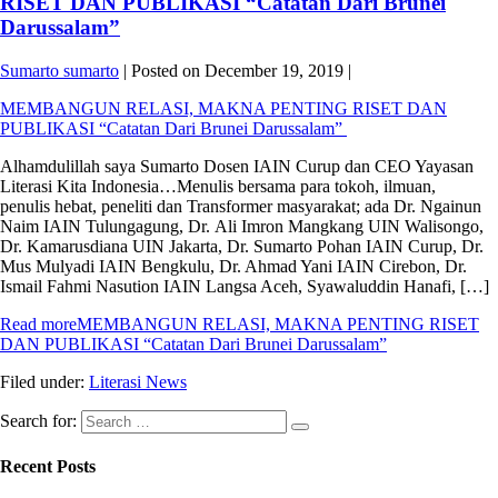
RISET DAN PUBLIKASI “Catatan Dari Brunei
Darussalam”
Sumarto sumarto
|
Posted on
December 19, 2019
|
MEMBANGUN RELASI, MAKNA PENTING RISET DAN
PUBLIKASI “Catatan Dari Brunei Darussalam”
Alhamdulillah saya Sumarto Dosen IAIN Curup dan CEO Yayasan
Literasi Kita Indonesia…Menulis bersama para tokoh, ilmuan,
penulis hebat, peneliti dan Transformer masyarakat; ada Dr. Ngainun
Naim IAIN Tulungagung, Dr. Ali Imron Mangkang UIN Walisongo,
Dr. Kamarusdiana UIN Jakarta, Dr. Sumarto Pohan IAIN Curup, Dr.
Mus Mulyadi IAIN Bengkulu, Dr. Ahmad Yani IAIN Cirebon, Dr.
Ismail Fahmi Nasution IAIN Langsa Aceh, Syawaluddin Hanafi, […]
Read more
MEMBANGUN RELASI, MAKNA PENTING RISET
DAN PUBLIKASI “Catatan Dari Brunei Darussalam”
Filed under:
Literasi News
Search for:
Recent Posts