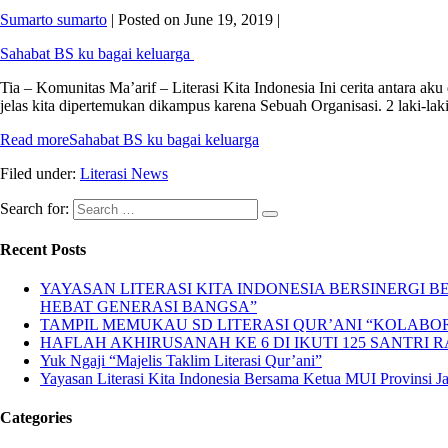
Sumarto sumarto
|
Posted on
June 19, 2019
|
Sahabat BS ku bagai keluarga
Tia – Komunitas Ma’arif – Literasi Kita Indonesia Ini cerita antara a
jelas kita dipertemukan dikampus karena Sebuah Organisasi. 2 laki-lak
Read more
Sahabat BS ku bagai keluarga
Filed under:
Literasi News
Search for:
Recent Posts
YAYASAN LITERASI KITA INDONESIA BERSINERGI
HEBAT GENERASI BANGSA”
TAMPIL MEMUKAU SD LITERASI QUR’ANI “KOLABORA
HAFLAH AKHIRUSANAH KE 6 DI IKUTI 125 SANTRI R
Yuk Ngaji “Majelis Taklim Literasi Qur’ani”
Yayasan Literasi Kita Indonesia Bersama Ketua MUI Provinsi 
Categories