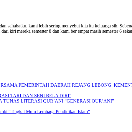
ku dan sahabatku, kami lebih sering menyebut kita itu keluarga sih. Se
i dari kiri mereka semester 8 dan kami ber empat masih semester 6 sek
 BERSAMA PEMERINTAH DAERAH REJANG LEBONG, KEME
SI TARI DAN SENI BELA DIRI”
A TUNAS LITERASI QUR’ANI “GENERASI QUR’ANI”
Jambi “Tingkat Mutu Lembaga Pendidikan Islam”