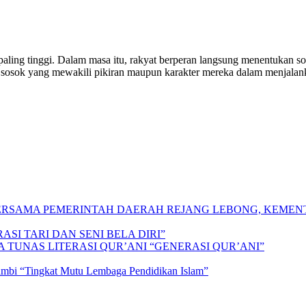
paling tinggi. Dalam masa itu, rakyat berperan langsung menentukan 
 sosok yang mewakili pikiran maupun karakter mereka dalam menjalanka
 BERSAMA PEMERINTAH DAERAH REJANG LEBONG, KEME
SI TARI DAN SENI BELA DIRI”
A TUNAS LITERASI QUR’ANI “GENERASI QUR’ANI”
Jambi “Tingkat Mutu Lembaga Pendidikan Islam”