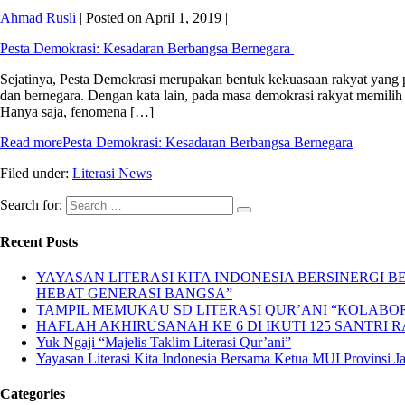
Ahmad Rusli
|
Posted on
April 1, 2019
|
Pesta Demokrasi: Kesadaran Berbangsa Bernegara
Sejatinya, Pesta Demokrasi merupakan bentuk kekuasaan rakyat yang 
dan bernegara. Dengan kata lain, pada masa demokrasi rakyat memilih
Hanya saja, fenomena […]
Read more
Pesta Demokrasi: Kesadaran Berbangsa Bernegara
Filed under:
Literasi News
Search for:
Recent Posts
YAYASAN LITERASI KITA INDONESIA BERSINERGI
HEBAT GENERASI BANGSA”
TAMPIL MEMUKAU SD LITERASI QUR’ANI “KOLABORA
HAFLAH AKHIRUSANAH KE 6 DI IKUTI 125 SANTRI R
Yuk Ngaji “Majelis Taklim Literasi Qur’ani”
Yayasan Literasi Kita Indonesia Bersama Ketua MUI Provinsi 
Categories